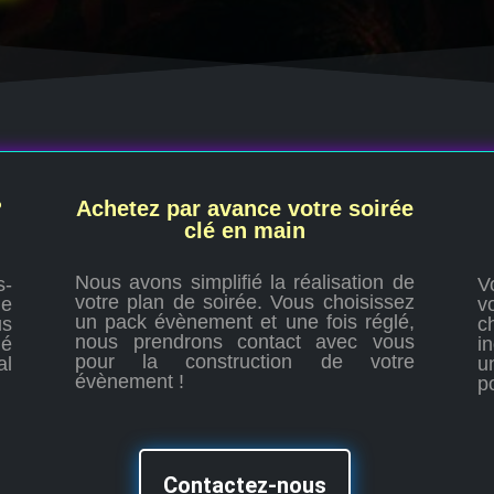
?
Achetez par avance votre soirée
clé en main
Nous avons simplifié la réalisation de
s-
V
votre plan de soirée. Vous choisissez
de
v
un pack évènement et une fois réglé,
s
c
nous prendrons contact avec vous
lé
i
pour la construction de votre
al
u
évènement !
p
Contactez-nous