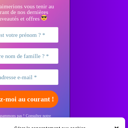
aimerions vous tenir au
rant de nos dernières
veautés et offres
spammons pas ! Consultez notre
e confidentialité
pour plus
ions.