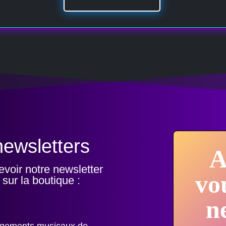
newsletters
A
voir notre newsletter
vo
sur la boutique :
n
argements musicaux de