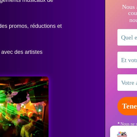
Nous 
cou
nou
odes promos, réductions et
avec des artistes
*
Nous ne 
politique d
d’informat