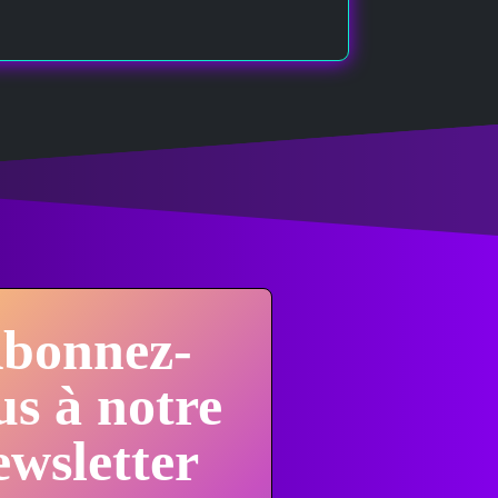
bonnez-
us à notre
ewsletter