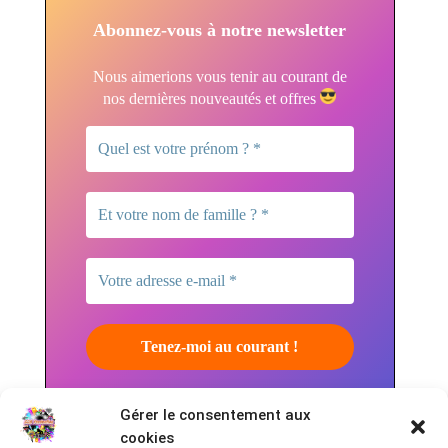
Abonnez-vous à notre newsletter
Nous aimerions vous tenir au courant de
nos dernières nouveautés et offres
*
Nous ne spammons pas ! Consultez
Gérer le consentement aux
notre
politique de confidentialité
pour plus
cookies
d’informations.