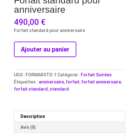
Forfait standard pour
anniversaire
490,00
€
Forfait standard pour anniversaire
quantité
Ajouter au panier
de
Forfait
standard
pour
UGS :
FORMARSTD-1
Catégorie :
Forfait Soirées
anniversaire
Étiquettes :
anniversaire
,
forfait
,
forfait anniversaire
,
forfait standard
,
standard
Description
Avis (0)