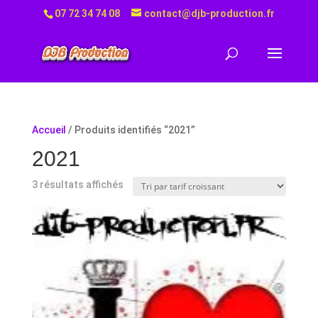
07 72 34 74 08
contact@djb-production.fr
Accueil
/ Produits identifiés “2021”
2021
Trié
3 résultats affichés
par
prix
croissant